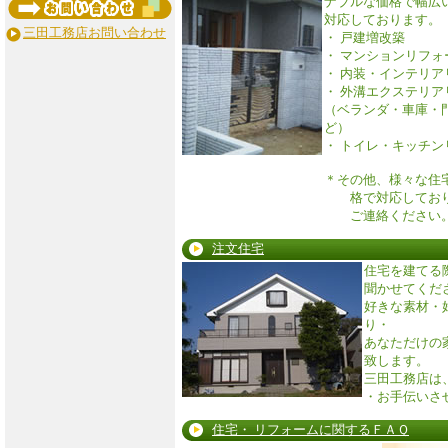
ナブルな価格で幅広
対応しております。
三田工務店お問い合わせ
・ 戸建増改築
・ マンションリフォ
・ 内装・インテリア
・ 外溝エクステリア
（ベランダ・車庫・
ど）
・ トイレ・キッチン
＊その他、様々な住
格で対応しており
ご連絡ください
注文住宅
住宅を建てる
聞かせてくだ
好きな素材・
り・
あなただけの
致します。
三田工務店は
・お手伝いさ
住宅・ リフォームに関するＦＡＱ