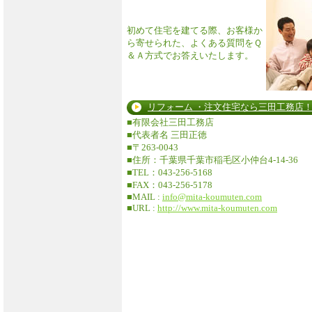
初めて住宅を建てる際、お客様か
ら寄せられた、よくある質問をＱ
＆Ａ方式でお答えいたします。
リフォーム ・注文住宅なら三田工務店
■有限会社三田工務店
■代表者名 三田正徳
■〒263-0043
■住所：千葉県千葉市稲毛区小仲台4-14-36
■TEL：043-256-5168
■FAX：043-256-5178
■MAIL :
info@mita-koumuten.com
■URL :
http://www.mita-koumuten.com